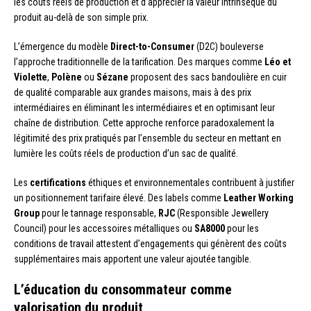
les coûts réels de production et d’apprécier la valeur intrinsèque du
produit au-delà de son simple prix.
L’émergence du modèle
Direct-to-Consumer
(D2C) bouleverse
l’approche traditionnelle de la tarification. Des marques comme
Léo et
Violette
,
Polène
ou
Sézane
proposent des sacs bandoulière en cuir
de qualité comparable aux grandes maisons, mais à des prix
intermédiaires en éliminant les intermédiaires et en optimisant leur
chaîne de distribution. Cette approche renforce paradoxalement la
légitimité des prix pratiqués par l’ensemble du secteur en mettant en
lumière les coûts réels de production d’un sac de qualité.
Les
certifications
éthiques et environnementales contribuent à justifier
un positionnement tarifaire élevé. Des labels comme
Leather Working
Group
pour le tannage responsable,
RJC
(Responsible Jewellery
Council) pour les accessoires métalliques ou
SA8000
pour les
conditions de travail attestent d’engagements qui génèrent des coûts
supplémentaires mais apportent une valeur ajoutée tangible.
L’éducation du consommateur comme
valorisation du produit