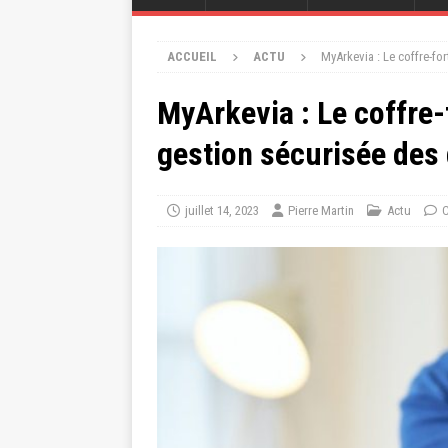
ACCUEIL
ACTU
MyArkevia : Le coffre-f
MyArkevia : Le coffre
gestion sécurisée des
juillet 14, 2023
Pierre Martin
Actu
C