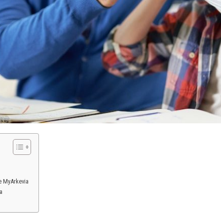
ue MyArkevia
a