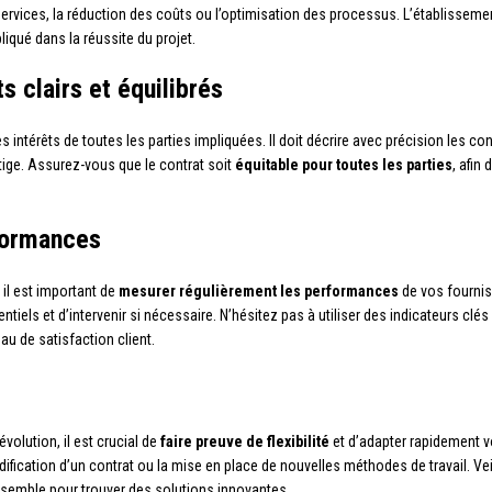
u services, la réduction des coûts ou l’optimisation des processus. L’établiss
liqué dans la réussite du projet.
s clairs et équilibrés
s intérêts de toutes les parties impliquées. Il doit décrire avec précision les co
itige. Assurez-vous que le contrat soit
équitable pour toutes les parties
, afin
rformances
 il est important de
mesurer régulièrement les performances
de vos fournis
tiels et d’intervenir si nécessaire. N’hésitez pas à utiliser des indicateurs clé
eau de satisfaction client.
lution, il est crucial de
faire preuve de flexibilité
et d’adapter rapidement v
ification d’un contrat ou la mise en place de nouvelles méthodes de travail. Ve
ensemble pour trouver des solutions innovantes.